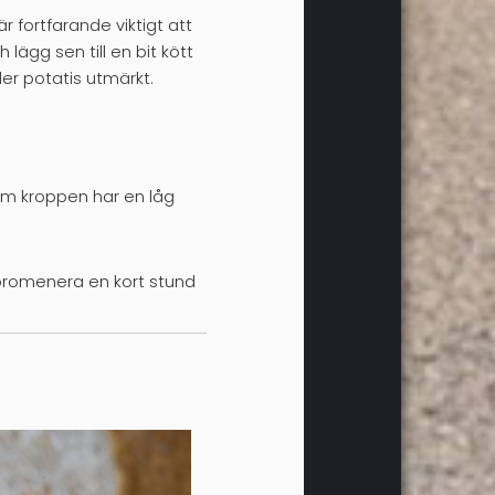
 fortfarande viktigt att
lägg sen till en bit kött
ler potatis utmärkt.
som kroppen har en låg
t promenera en kort stund