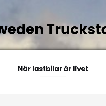
weden Truckst
När lastbilar är livet