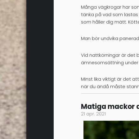
Många vägkrogar har som s
tänka på vad som lastas på
som håller dig mätt. Kötte
Man bör undvika panera
Vid nattkörningar är det 
ämnesomsättning under 
Minst lika viktigt är det
när du ändå måste stanna
Matiga mackor at
21 apr. 2021