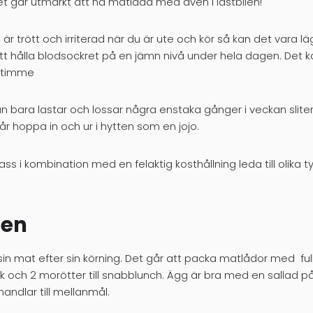
 går utmärkt att ha matlåda med även i lastbilen!
r trött och irriterad när du är ute och kör så kan det vara lä
 att hålla blodsockret på en jämn nivå under hela dagen. De
e timme
n bara lastar och lossar några enstaka gånger i veckan slit
år hoppa in och ur i hytten som en jojo.
ass i kombination med en felaktig kosthållning leda till olika
ten
 sin mat efter sin körning. Det går att packa matlådor med ful
k och 2 morötter till snabblunch. Ägg är bra med en sallad på
andlar till mellanmål.