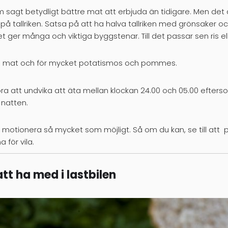
agt betydligt bättre mat att erbjuda än tidigare. Men det är
 tallriken. Satsa på att ha halva tallriken med grönsaker och 
t ger många och viktiga byggstenar. Till det passar sen ris el
d mat och för mycket potatismos och pommes.
bra att undvika att äta mellan klockan 24.00 och 05.00 efter
natten.
 att motionera så mycket som möjligt. Så om du kan, se till at
 för vila.
t ha med i lastbilen