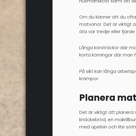
husmanskost samt att det
Om du känner att du ofta ä
matvanor. Det är viktigt
äta var tredje eller fjärd
Långa körsträckor där ma
korta körningar där man f
På sikt kan långa arbetsp
krämpor.
Planera ma
Det är viktigt att planera
knäckebröd, en makrillbur
med apelsin och lite sötm