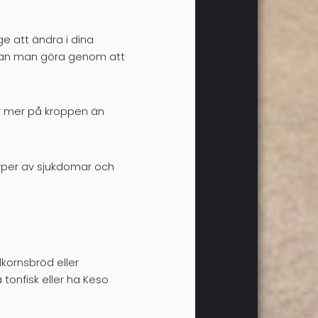
ge att ändra i dina
t kan man göra genom att
er mer på kroppen än
 typer av sjukdomar och
lkornsbröd eller
 tonfisk eller ha Keso