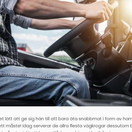
et lätt att ge sig hän till att bara äta snabbmat i form av h
 ett måste! Idag serverar de allra flesta vägkrogar dessutom b