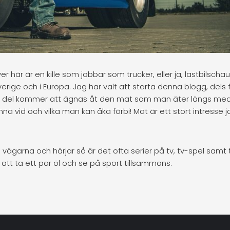
r här är en kille som jobbar som trucker, eller ja, lastbilschauf
rige och i Europa. Jag har valt att starta denna blogg, dels f
or del kommer att ägnas åt den mat som man äter längs med
na vid och vilka man kan åka förbi! Mat är ett stort intresse 
ägarna och härjar så är det ofta serier på tv, tv-spel samt tr
tt ta ett par öl och se på sport tillsammans.