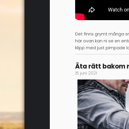
Det finns grymt många sny
här ovan kan ni se en ent
klipp med just pimpade last
Äta rätt bakom 
15 juni 2021